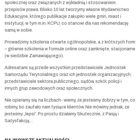
społecznej oraz związanych z wykładnią i stosowaniem
przepisów prawa. Blisko 10 lat tworzymy własne Wydawnictwo
Edukacyjne, którego publikacje zakupiło wiele gmin, miast i
instytucji, w tym m.in. KCPU, co stanowi dla nas rekomendację
samą w sobie.
Prowadzimy szkolenia otwarte ogólnopolskie, a z krótszych form
– głównie szkolenia w formule online oraz zamknięte, stacjonarne
(w siedzibie Zamawiającego).
Adresatami są przede wszystkim przedstawiciele Jednostek
Samorządu Terytorialnego oraz ich jednostek organizacyjnych,
przedstawiciele sektora publicznego, sądów, szkół, policji i
innych grup zawodowych oraz społecznych.
Nie opieramy się na liczbach- wiemy, że jesteśmy dobrzy w tym, co
robimy, bo zaufało nam tysiące klientów. Nie mówimy jednak, że
jesteśmy „lepsi”. Po prostu działamy Skutecznie, z Pasją i
Satysfakcją…