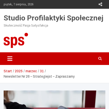
Skip
piątek, 7 sierpnia, 2026
to
content
Studio Profilaktyki Społecznej
Skuteczność Pasja Satysfakcja
Start
2025
marzec
31
Newsletter Nr 26 – Strategiejst – Zapraszamy