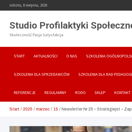
Skip
sobota, 8 sierpnia, 2026
to
content
Studio Profilaktyki Społeczn
Skuteczność Pasja Satysfakcja
START
AKTUALNOŚCI
O NAS
SZKOLENIA OGÓLNOPOLS
SZKOLENIA DLA SPRZEDAWCÓW
SZKOLENIA DLA RAD PEDAGOG
REFERENCJE
REGULAMINY
RODO
SKLEP
KONTAKT
Start
2025
marzec
15
Newsletter Nr 25 – Strategiejst – Za