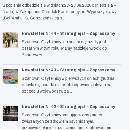
Szkolenie odbędzie się w dniach:23-26.08.2026 r. (niedziela –
środa) w ZakopanemOśrodek Konferencyjno-Wypoczynkowy
„Bel-Ami”ul. S. Goszczyńskiego…
Newsletter Nr 44 – Strategiejst – Zapraszamy
Szanowni Czytelnicy,ten numer e-gazety jest
ostatnim w tym roku. Mamy nadzieję wrócić do
Państwa w…
Newsletter Nr 43 – Strategiejst – Zapraszamy
Szanowni Czytelnicy,w pierwszych dniach grudnia
odbyła się narada dla osób odpowiedzialnych na
szczeblu województw za…
Newsletter Nr 42 – Strategiejst – Zapraszamy
Szanowni Czytelnicy,pracując w obszarach
związanych ze zdrowiem psychicznym,
przeciwdziałaniem uzależnieniom, zachowaniom