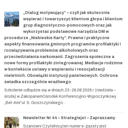
„Dialog motywujący” – czyli jak skutecznie
wspierać i towarzyszyć klientom gkrpa i klientom
grup diagnostyczno-pomocowych oraz jak
wykorzystać podstawowe narzędzia DM w
procedurze „Niebieskie Karty”. Prawne i praktyczne
aspekty finansowania gminnych programów profilaktyki i
rozwiązywania problemów alkoholowych oraz
przeciwdziałania narkomanii. Zagrożenia społeczne a
nowe formy profilaktyki zintegrowanej. Mediacje rodzinne
w kontekście ustawy o wspieraniu i resocjalizacji
nieletnich. Obowiązki instytucji państwowych. Ochrona
świadka szczególnie wrażliwego
Szkolenie odbędzie się w dniach:23-26.08.2026 r. (niedziela –
środa) w ZakopanemOśrodek Konferencyjno-Wypoczynkowy
„Bel-Ami”ul. S. Goszczyńskiego…
Newsletter Nr 44 – Strategiejst – Zapraszamy
Szanowni Czytelnicy,ten numer e-gazety jest