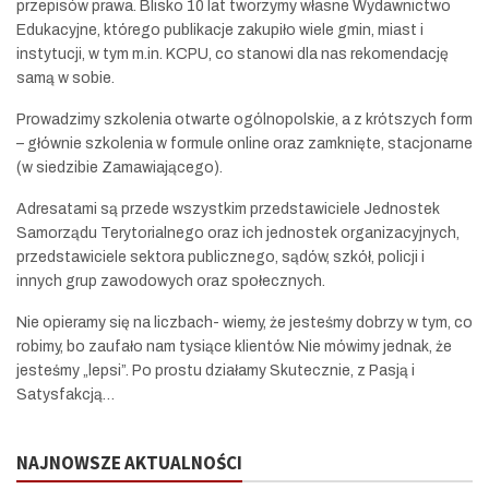
przepisów prawa. Blisko 10 lat tworzymy własne Wydawnictwo
Edukacyjne, którego publikacje zakupiło wiele gmin, miast i
instytucji, w tym m.in. KCPU, co stanowi dla nas rekomendację
samą w sobie.
Prowadzimy szkolenia otwarte ogólnopolskie, a z krótszych form
– głównie szkolenia w formule online oraz zamknięte, stacjonarne
(w siedzibie Zamawiającego).
Adresatami są przede wszystkim przedstawiciele Jednostek
Samorządu Terytorialnego oraz ich jednostek organizacyjnych,
przedstawiciele sektora publicznego, sądów, szkół, policji i
innych grup zawodowych oraz społecznych.
Nie opieramy się na liczbach- wiemy, że jesteśmy dobrzy w tym, co
robimy, bo zaufało nam tysiące klientów. Nie mówimy jednak, że
jesteśmy „lepsi”. Po prostu działamy Skutecznie, z Pasją i
Satysfakcją…
NAJNOWSZE AKTUALNOŚCI