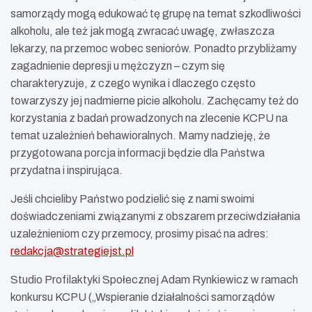
samorządy mogą edukować tę grupę na temat szkodliwości
alkoholu, ale też jak mogą zwracać uwagę, zwłaszcza
lekarzy, na przemoc wobec seniorów. Ponadto przybliżamy
zagadnienie depresji u mężczyzn – czym się
charakteryzuje, z czego wynika i dlaczego często
towarzyszy jej nadmierne picie alkoholu. Zachęcamy też do
korzystania z badań prowadzonych na zlecenie KCPU na
temat uzależnień behawioralnych. Mamy nadzieję, że
przygotowana porcja informacji będzie dla Państwa
przydatna i inspirująca.
Jeśli chcieliby Państwo podzielić się z nami swoimi
doświadczeniami związanymi z obszarem przeciwdziałania
uzależnieniom czy przemocy, prosimy pisać na adres:
redakcja@strategiejst.pl
Studio Profilaktyki Społecznej Adam Rynkiewicz w ramach
konkursu KCPU („Wspieranie działalności samorządów