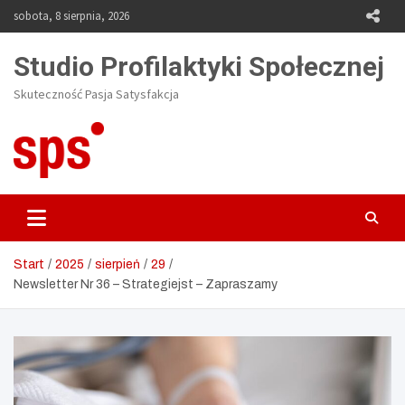
Skip
sobota, 8 sierpnia, 2026
to
content
Studio Profilaktyki Społecznej
Skuteczność Pasja Satysfakcja
Start
2025
sierpień
29
Newsletter Nr 36 – Strategiejst – Zapraszamy